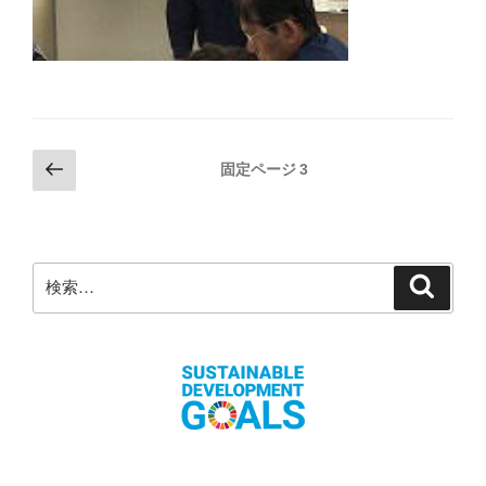
投
前
固定ページ
3
の
稿
ペ
の
ー
ペ
ジ
検
検
ー
索
索:
ジ
送
り