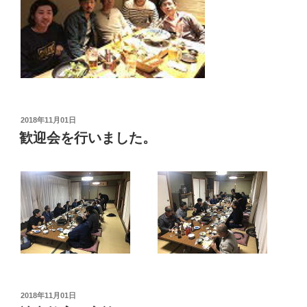
投
2018年11月01日
稿
歓迎会を行いました。
日:
投
2018年11月01日