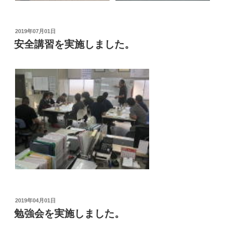
投
2019年07月01日
稿
安全講習を実施しました。
日:
投
2019年04月01日
稿
勉強会を実施しました。
日: