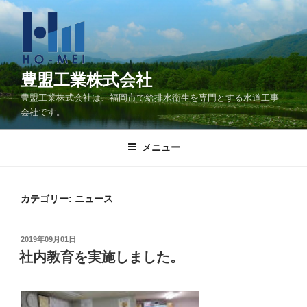
コ
ン
テ
ン
ツ
豊盟工業株式会社
へ
豊盟工業株式会社は、福岡市で給排水衛生を専門とする水道工事
ス
会社です。
キ
ッ
メニュー
プ
カテゴリー:
ニュース
投
2019年09月01日
稿
社内教育を実施しました。
日: