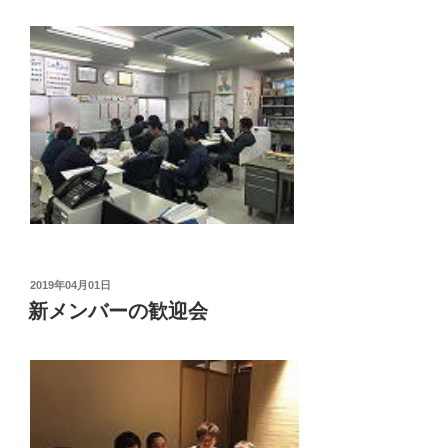
投
2019年04月01日
稿
新メンバーの歓迎会
日: