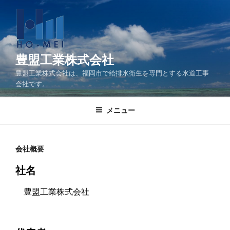
コ
ン
テ
ン
ツ
豊盟工業株式会社
へ
豊盟工業株式会社は、福岡市で給排水衛生を専門とする水道工事
ス
会社です。
キ
ッ
メニュー
プ
会社概要
社名
豊盟工業株式会社